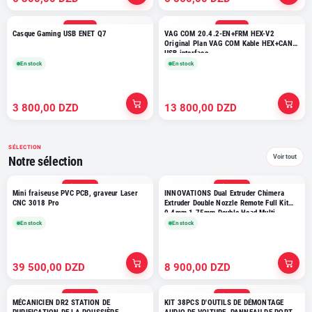
NOUVEAU
NOUVEAU
Casque Gaming USB ENET Q7
VAG COM 20.4.2-EN+FRM HEX-V2
Original Plan VAG COM Kable HEX+CAN
USB interface
En stock
En stock
3 800,00 DZD
13 800,00 DZD
SÉLECTION
Voir tout
Notre sélection
SÉLECTION
SÉLECTION
Mini fraiseuse PVC PCB, graveur Laser
INNOVATIONS Dual Extruder Chimera
CNC 3018 Pro
Extruder Double Nozzle Remote Full Kit
0.4mm 1.75mm Double Head Multi-
Extrusion for V6 Dual
En stock
En stock
39 500,00 DZD
8 900,00 DZD
SÉLECTION
SÉLECTION
MÉCANICIEN DR2 STATION DE
KIT 38PCS D'OUTILS DE DÉMONTAGE