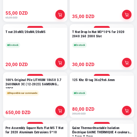
55,00 DZD
35,00 DZD
65,00 DZD
TOP VENTE
TOP VENTE
T nut 20xM3/20xM4/20xM5
T Nut Drop In Nut M3*10*6 for 2020
2040 260 2080 Slot
En stock
En stock
20,00 DZD
30,00 DZD
TOP VENTE
TOP VENTE
100% Original Pile LITHIUM 18650 3.7
125 Khz ID tag 36x29x6.6mm
2600MAH 3C (12-2023) SAMSUNG
1PCS
Disponible sur commande
En stock
80,00 DZD
650,00 DZD
200,00 DZD
TOP VENTE
TOP VENTE
Pre-Assembly Square Nuts Flat M5 T Nut
Gaine Thermorétractable Isolation
for 2020 Aluminum Extrusions 5*10
Électrique GAINE THERMIQUE 4 couleurs
1.0mm-8.0mm