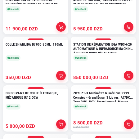
PURIFICATION DE LA POUSSIÈRE
AUDIO DE VOITURE, PANNEAU DE PORTE,
POUSSIÈRE ENLEVER LES OUTILS DE
CLIP DE PANNEAU DE GARNITURE DE
LAMPE POUR LA RÉPARATION DE
TABLEAU DE BORD
En stock
En stock
TÉLÉPHONE
11 900,00 DZD
5 950,00 DZD
SÉLECTION
SÉLECTION
COLLE ZHANLIDA B7000 50ML, 110ML
STATION DE RÉPARATION BGA WDS-620
AUTOMATIQUE À INFRAROUGE MACHINE
À SOUDER POUR RÉPARATION
En stock
En stock
350,00 DZD
850 000,00 DZD
SÉLECTION
SÉLECTION
DISSOLVANT DE COLLE ÉLECTRIQUE,
ZOYI ZT-X Multimètre Numérique 9999
MÉCANIQUE IR12 OCA
Comptes - Grand Écran 3 Lignes, AC/DC,
True RMS, NCV, Écran Inversé, Mesure
Température
En stock
En stock
8 500,00 DZD
5 800,00 DZD
9 950,00 DZD