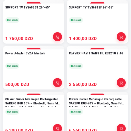
NOUVEAU
NOUVEAU
SUPPORT TV TVS698ST 26"-65"
SUPPORT TV TVS698SF 26"-65"
En stock
En stock
1 750,00 DZD
1 400,00 DZD
NOUVEAU
NOUVEAU
Power Adapter 5V2A Mactech
CLAVIER HAVIT SANS FIL KB221G 2.4G
En stock
En stock
500,00 DZD
2 550,00 DZD
NOUVEAU
NOUVEAU
Clavier Gamer Mécanique Rechargeable
Clavier Gamer Mécanique Rechargeable
SAREPO RGB 60% – Bluetooth, Sans Fil
SAREPO RGB 60% – Bluetooth, Sans Fil
2,4 GHz et Mode Filaire – Blue Switch
2,4 GHz et Mode Filaire – Red Switch
Black/White
Black/White
En stock
En stock
6 300,00 DZD
6 560,00 DZD