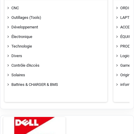
CNC
ORDINA
Outillages (Tools)
LAPTO
Développement
ACCESS
Électronique
ÉQUIPE
Technologie
PRODUI
Divers
Logiciel
Contrôle d'Accès
Gamer
Solaires
Original
Battries & CHARGER & BMS
informa