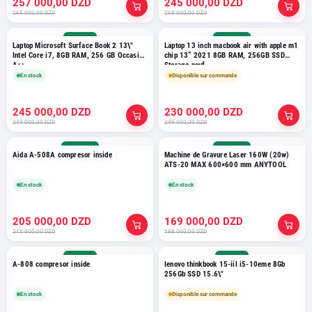
257 000,00 DZD
245 000,00 DZD
265 000,00 DZD
268 000,00 DZD
-400 000%
-1 900 000%
Laptop Microsoft Surface Book 2 13\"
Laptop 13 inch macbook air with apple m1
Intel Core i7, 8GB RAM, 256 GB Occasion
chip 13” 2021 8GB RAM, 256GB SSD
A++
Storage neuf
En stock
Disponible sur commande
245 000,00 DZD
230 000,00 DZD
249 000,00 DZD
249 000,00 DZD
-1 000 000%
-1 900 000%
Aida A-508A compresor inside
Machine de Gravure Laser 160W (20w)
ATS-20 MAX 600×600 mm ANYTOOL
En stock
En stock
205 000,00 DZD
169 000,00 DZD
215 000,00 DZD
188 000,00 DZD
-500 000%
-300 000%
A-808 compresor inside
lenovo thinkbook 15-iil i5-10eme 8Gb
256Gb SSD 15.6\"
En stock
Disponible sur commande