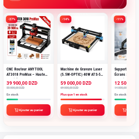
-27%
-14%
-11%
CNC Routeur ANYTOOL
Machine de Gravure Laser
Support de Bur
AT3018 ProMax – Haute
(5.5W-OPTIC) 40W ATS-55
Écrans 3D ANY
Qualité pour Gravure et
PRO 300×300 mm
Rotation 360°, 
39 900,00 DZD
59 000,00 DZD
12 500,00 
Découpe de Précision
ANYTOOL
±15°, Charge 
55 000,00 DZD
69 000,00 DZD
14 000,00 DZD
8KG par Écran
En stock
Plus que 1 en stock
En stock
Ajouter au panier
Ajouter au panier
Ajouter 