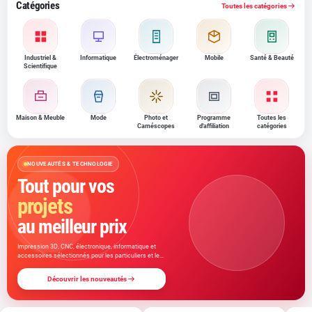
Catégories
Toutes les catégories
Industriel &
Informatique
Électroménager
Mobile
Santé & Beauté
Scientifique
Maison & Meuble
Mode
Photo et
Programme
Toutes les
Caméscopes
d'affiliation
catégories
NOUVEAUTÉS & TECHNOLOGIE
Tout pour vos
projets
au meilleur prix
Impression 3D, CNC, électronique, informatique et
accessoires sélectionnés pour les particuliers et les
professionnels.
Découvrir les nouveautés