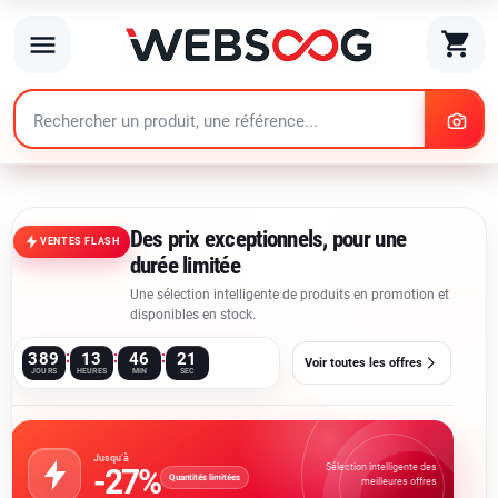
search
shopping_cart
menu
search
Des prix exceptionnels, pour une
VENTES FLASH
durée limitée
Une sélection intelligente de produits en promotion et
disponibles en stock.
:
:
:
389
13
46
19
Voir toutes les offres
JOURS
HEURES
MIN
SEC
Jusqu’à
Sélection intelligente des
-27%
Quantités limitées
meilleures offres