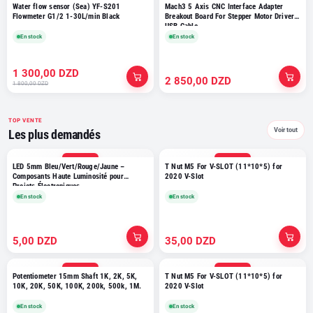
SÉLECTION
SÉLECTION
Water flow sensor (Sea) YF-S201
Mach3 5 Axis CNC Interface Adapter
Flowmeter G1/2 1-30L/min Black
Breakout Board For Stepper Motor Driver +
USB Cable
En stock
En stock
1 300,00 DZD
2 850,00 DZD
1 800,00 DZD
TOP VENTE
Voir tout
Les plus demandés
TOP VENTE
TOP VENTE
LED 5mm Bleu/Vert/Rouge/Jaune –
T Nut M5 For V-SLOT (11*10*5) for
Composants Haute Luminosité pour
2020 V-Slot
Projets Électroniques
En stock
En stock
5,00 DZD
35,00 DZD
TOP VENTE
TOP VENTE
Potentiometer 15mm Shaft 1K, 2K, 5K,
T Nut M5 For V-SLOT (11*10*5) for
10K, 20K, 50K, 100K, 200k, 500k, 1M.
2020 V-Slot
En stock
En stock