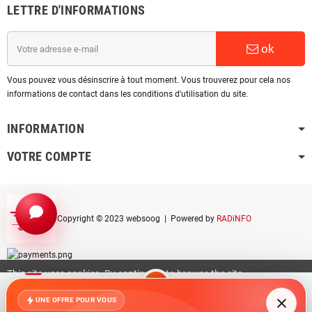
LETTRE D'INFORMATIONS
ok
Vous pouvez vous désinscrire à tout moment. Vous trouverez pour cela nos
informations de contact dans les conditions d'utilisation du site.
INFORMATION
VOTRE COMPTE
Copyright © 2023 websoog
| Powered by
RADiNFO
This site uses cookies. By continuing to browse the site
you are agreeing to our use of cookies.
Find out more
ACCEPT
here
.
UNE OFFRE POUR VOUS
Promos
Accueil
Catégories
Panier
Compte