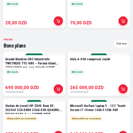
En stock
En stock
28,00 DZD
70,00 DZD
PROMO
Voir tout
Bons plans
-10 000 000%
-1 000 000%
Grande Machine CNC Industrielle
AIda A-508 compresor inside
TWOTRESS TTC-H80 – Format Géant
1000×2000 mm avec Spindle 500W
Haute Précision
En stock
En stock
690 000,00 DZD
265 000,00 DZD
790 000,00 DZD
275 000,00 DZD
-800 000%
-2 300 000%
Station de travail HP Z840 Xeon E5-
Microsoft Surface Laptop 3 - 13\" Touch-
2620v3 32G-DDR4 256G-SSD QUADRO
Screen i7-10eme 16Gb 512Gb SSD
K2200 KABA A+++ COMME NEUF
Disponible sur commande
Disponible sur commande