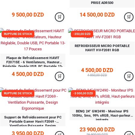
PRISE ADR500
9 500,00 DZD
14 500,00 DZD
RUPTURE DE STOCK
-350,00 DZD
REFROIDISSEUR MICRO PORTABLE
HAVIT HV-F2081 RGB
Plaque de Refroidissement HAVIT
F2071SE - 6 Ventilateurs, Hauteur
Réglable, Double USB, PC Portable 13-
4 500,00 DZD
17 Pouces
4 500,00 DZD
4 850,00 DZD
RUPTURE DE STOCK
-3 000,00 DZD
BENQ 24″ GW2490 - Moniteur IPS
100Hz, 5ms, 99% sRGB, Haut-parleurs
Support de Refroidissement pour PC
intégrés
Portable Gamer Havit F2069 -
Ventilation Puissante, Design
23 900,00 DZD
Ergonomique
3 950,00 DZD
26 900,00 DZD