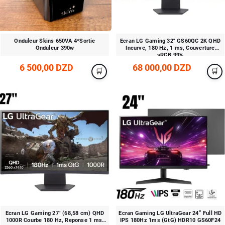
Onduleur Skins 650VA 4*Sortie
Ecran LG Gaming 32" GS60QC 2K QHD
Onduleur 390w
Incurve, 180 Hz, 1 ms, Couverture
sRGB 99%
6 500,00 DZD
68 000,00 DZD
Ecran LG Gaming 27" (68,58 cm) QHD
Ecran Gaming LG UltraGear 24” Full HD
1000R Courbe 180 Hz, Reponse 1 ms,
IPS 180Hz 1ms (GtG) HDR10 GS60F24