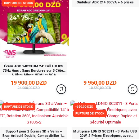
Onduleur ADR 214 850VA + 6 prises
RUPTURE DE STOCK
Écran AOC 24B2XHM 24" Full HD IPS
75Hz 6ms , Sans Bordures sur 3 Côtés
& Ultra Mince HDMI et VGA
19 900,00 DZD
9 950,00 DZD
24 000,00 DZD
10 550,00 DZD
RUPTURE DE STOCK
-650,00 DZD
RUPTURE DE STOCK
Support pour 2 Écrans 3D à Vérin –
Multiprise LDNIO SC2311 - 3 Ports USB
Bras Articulé Double, Compatibilité 14"
20W, 2 Prises Électriques, avec