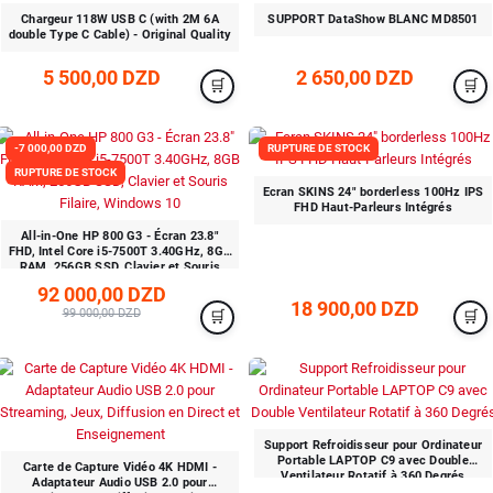
Chargeur 118W USB C (with 2M 6A
SUPPORT DataShow BLANC MD8501
double Type C Cable) - Original Quality
5 500,00 DZD
2 650,00 DZD
-7 000,00 DZD
RUPTURE DE STOCK
RUPTURE DE STOCK
Ecran SKINS 24" borderless 100Hz IPS
FHD Haut-Parleurs Intégrés
All-in-One HP 800 G3 - Écran 23.8"
FHD, Intel Core i5-7500T 3.40GHz, 8GB
RAM, 256GB SSD, Clavier et Souris
Filaire, Windows 10
92 000,00 DZD
18 900,00 DZD
99 000,00 DZD
Support Refroidisseur pour Ordinateur
Portable LAPTOP C9 avec Double
Carte de Capture Vidéo 4K HDMI -
Ventilateur Rotatif à 360 Degrés
Adaptateur Audio USB 2.0 pour