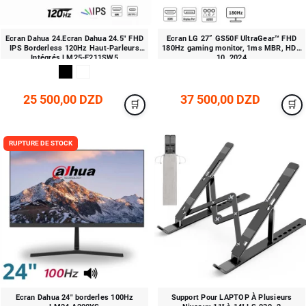
Ecran Dahua 24.Ecran Dahua 24.5″ FHD
Ecran LG 27” GS50F UltraGear™ FHD
IPS Borderless 120Hz Haut-Parleurs
180Hz gaming monitor, 1ms MBR, HDR
Intégrés LM25-E211SW5
10, 2024
25 500,00 DZD
37 500,00 DZD
RUPTURE DE STOCK
Ecran Dahua 24" borderles 100Hz
Support Pour LAPTOP À Plusieurs