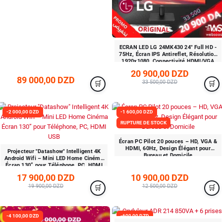
ECRAN LED LG 24MK430 24" Full HD -
75Hz, Écran IPS Antireflet, Résolution
1920x1080, Connectivité HDMI/VGA
20 900,00 DZD
89 000,00 DZD
33 500,00 DZD
-2 000,00 DZD
-1 600,00 DZD
RUPTURE DE STOCK
Écran PC Pilot 20 pouces – HD, VGA &
HDMI, 60Hz, Design Élégant pour
Projecteur "Datashow" Intelligent 4K
Bureau et Domicile
Android Wifi – Mini LED Home Cinéma
Écran 130” pour Téléphone, PC, HDMI
USB
17 900,00 DZD
10 900,00 DZD
19 900,00 DZD
12 500,00 DZD
-4 100,00 DZD
-600,00 DZD