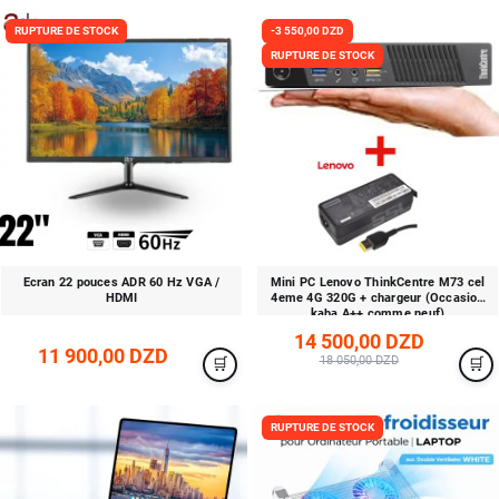
RUPTURE DE STOCK
-3 550,00 DZD
RUPTURE DE STOCK
Ecran 22 pouces ADR 60 Hz VGA /
Mini PC Lenovo ThinkCentre M73 cel
HDMI
4eme 4G 320G + chargeur (Occasion
kaba A++ comme neuf)
14 500,00 DZD
11 900,00 DZD
18 050,00 DZD
RUPTURE DE STOCK