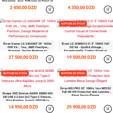
Streaming, Jeux, Diffusion en Direct et
Enseignement
2 450,00 DZD
4 350,00 DZD
RUPTURE DE STOCK
Écran Gamer LG 24GQ50F 24" 165Hz
Écran LG 22MR410 21.5'' 100HZ Full
FHD VA -, 1ms, AMD FreeSync
HD VA - Qualité d'Image
Premium, Design Moderne et
Exceptionnelle, Confort Visuel et
Performances Immersives
Connectivité Polyvalente
27 500,00 DZD
19 500,00 DZD
RUPTURE DE STOCK
RUPTURE DE STOCK
Écran MSI PRO 25" 100Hz 1ms MP253
Full HD IPS Protection Anti-Lumière
Disque SSD Externe ADATA SE880 500
Bleue Design Élégant
GB USB 3.2 Gen 2x2 Type-C Vitesses
Ultra-Rapides Jusqu'à 2000 Mo/s
14 950,00 DZD
25 900,00 DZD