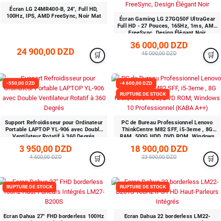
Écran LG 24MR400-B, 24", Full HD,
100Hz, IPS, AMD FreeSync, Noir Mat
Écran Gaming LG 27GQ50F UltraGear
Full HD - 27 Pouces, 165Hz, 1ms, AMD
FreeSync, Design Élégant Noir
36 000,00 DZD
24 900,00 DZD
45 000,00 DZD
-550,00 DZD
-4 600,00 DZD
RUPTURE DE STOCK
Support Refroidisseur pour Ordinateur
PC de Bureau Professionnel Lenovo
Portable LAPTOP YL-906 avec Double
ThinkCentre M82 SFF, i5-3eme , 8G
Ventilateur Rotatif à 360 Degrés
RAM, 500G HDD, DVD ROM, Windows
10 Professionnel (KABA A++)
3 950,00 DZD
18 900,00 DZD
4 500,00 DZD
23 500,00 DZD
RUPTURE DE STOCK
RUPTURE DE STOCK
Ecran Dahua 27″ FHD borderless 100Hz
Ecran Dahua 22 borderless LM22-