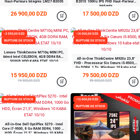
Haut-Parleurs Intégrés LM27-B200S
B201S 100Hz IPS FHD Haut-Parleurs
Intégrés
26 900,00 DZD
17 500,00 DZD
-3 550,00 DZD
-10 000,00 DZD
RUPTURE DE STOCK
RUPTURE DE STOCK
Lenovo ThinkCentre M710q MINI PC,
6émé Intel CELERON, 4GB DDR4 RAM,
All-in-One ThinkCentre M920z 23,8"
500GB HDD KABA ETAT 10/10
FHD - Processeur Six Cœurs i5-8500, 8
Go DDR4, 1 To, Windows 10 kaba etat
10/10
15 950,00 DZD
79 500,00 DZD
19 500,00 DZD
89 500,00 DZD
RUPTURE DE STOCK
-12 600,00 DZD
RUPTURE DE STOCK
All-in-One Dell OptiPlex 5270 - Intel
Core i7-9500, 8 Go RAM DDR4, 1000 Go
HDD, Écran 21,5", Windows 10 KABA
ETAT 10/10