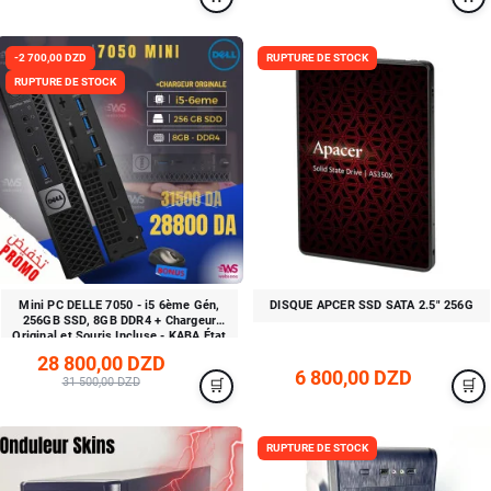
-2 700,00 DZD
RUPTURE DE STOCK
RUPTURE DE STOCK
Mini PC DELLE 7050 - i5 6ème Gén,
DISQUE APCER SSD SATA 2.5" 256G
256GB SSD, 8GB DDR4 + Chargeur
Original et Souris Incluse - KABA État
A++
28 800,00 DZD
6 800,00 DZD
31 500,00 DZD
RUPTURE DE STOCK