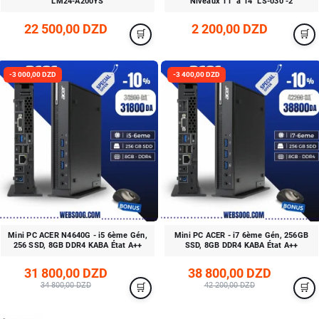
LM24-A200YS
Niveaux 11" à 14" LS-030 -2
22 500,00 DZD
2 200,00 DZD
-3 000,00 DZD
-3 400,00 DZD
Mini PC ACER N4640G - i5 6ème Gén,
Mini PC ACER - i7 6ème Gén, 256GB
256 SSD, 8GB DDR4 KABA État A++
SSD, 8GB DDR4 KABA État A++
31 800,00 DZD
38 800,00 DZD
34 800,00 DZD
42 200,00 DZD