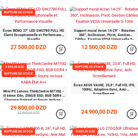
RUPTURE DE STOCK
Écran BENQ 27" LED GW2780 FULL HD
Support mural écran 14-29" - Rotation
Clarté Exceptionnelle et Performance
360°, Inclinaison, Pivot, Gestion
Visuelle
Câbles, Fixation VESA Universelle S-
1006
27 500,00 DZD
12 500,00 DZD
-3 000,00 DZD
RUPTURE DE STOCK
RUPTURE DE STOCK
Écran ASUS VA24E, 23,8", Full HD, IPS,
100Hz, Adaptive-Sync, Anti-
Mini PC Lenovo ThinkCentre M710Q -
Scintillement.
i5 6ème Gén, 256GB SSD, 8GB DDR4 +
Chargeur Original et Souris Incluse -
KABA État A++
29 800,00 DZD
24 900,00 DZD
32 800,00 DZD
RUPTURE DE STOCK
-9 000,00 DZD