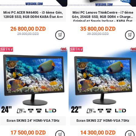
Mini PC ACER N4640G - i3 6ème Gén,
Mini PC Lenovo ThinkCentre - i7 6ème
128GB SSD, 8GB DDR4 KABA État A++
Gén, 256GB SSD, 8GB DDR4 + Chargeur
Original et Souris Incluse - KABA État
A++
26 800,00 DZD
35 800,00 DZD
29 000,00 DZD
39 200,00 DZD
Ecran SKINS 24" HDMI-VGA 75Hz
Ecran SKINS 22" HDMI-VGA 75Hz
17 500,00 DZD
14 300,00 DZD