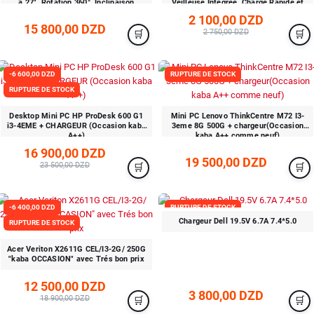
à 27", Rotation 360°, Inclinaison
Veilleuse Intégrée, Charge Rapide et
Ajustable S1005-2
Sécurité Optimale
2 100,00 DZD
15 800,00 DZD
2 750,00 DZD
-6 600,00 DZD
RUPTURE DE STOCK
RUPTURE DE STOCK
Desktop Mini PC HP ProDesk 600 G1
Mini PC Lenovo ThinkCentre M72 I3-
i3-4EME + CHARGEUR (Occasion kaba
3eme 8G 500G + chargeur(Occasion
A++)
kaba A++ comme neuf)
16 900,00 DZD
19 500,00 DZD
23 500,00 DZD
-6 400,00 DZD
RUPTURE DE STOCK
Chargeur Dell 19.5V 6.7A 7.4*5.0
RUPTURE DE STOCK
Acer Veriton X2611G CEL/I3-2G/ 250G
"kaba OCCASION" avec Trés bon prix
12 500,00 DZD
3 800,00 DZD
18 900,00 DZD