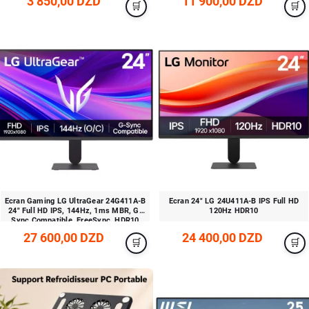
3 850,00 DZD
11 900,00 DZD
Ecran Gaming LG UltraGear 24G411A-B
Ecran 24" LG 24U411A-B IPS Full HD
24" Full HD IPS, 144Hz, 1ms MBR, G-
120Hz HDR10
Sync Compatible, FreeSync, HDR10
27 600,00 DZD
24 400,00 DZD