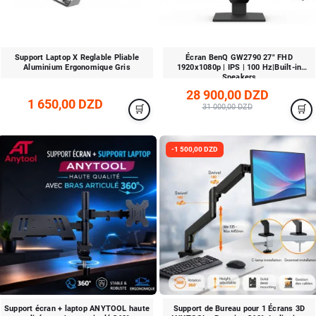
Support Laptop X Reglable Pliable
Écran BenQ GW2790 27" FHD
Aluminium Ergonomique Gris
1920x1080p | IPS | 100 Hz|Built-in
Speakers
28 900,00 DZD
1 650,00 DZD
31 000,00 DZD
-1 500,00 DZD
Support écran + laptop ANYTOOL haute
Support de Bureau pour 1 Écrans 3D