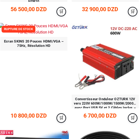
HDR10
56 500,00 DZD
32 900,00 DZD
RUPTURE DE STOCK
Ecran SKINS 20 Pouces HDMI/VGA –
75Hz, Résolution HD
Convertisseur Onduleur OZTURK 12V
vers 220V 600W/1000W/1500W/2000W
avec Port USB 5V et 2 Câbles Inclus –
DC/AC Haute Puissance
10 800,00 DZD
6 700,00 DZD