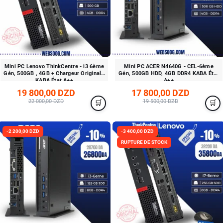
Mini PC Lenovo ThinkCentre - i3 6ème
Mini PC ACER N4640G - CEL-6ème
Gén, 500GB , 4GB + Chargeur Original -
Gén, 500GB HDD, 4GB DDR4 KABA État
KABA État A++
A++
19 800,00 DZD
17 800,00 DZD
22 000,00 DZD
19 500,00 DZD
-2 200,00 DZD
-3 400,00 DZD
RUPTURE DE STOCK