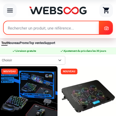
search
shopping_cart
menu
search
Tout
Nouveau
Promo
Top ventes
Support
check
check
Livraison gratuite
Ajustement du prix dans les 30 jours
Choisir
NOUVEAU
NOUVEAU