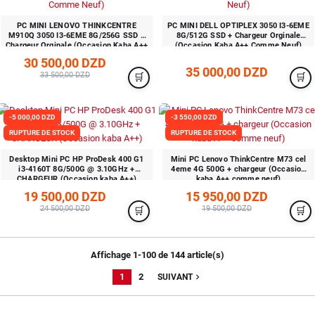
PC MINI LENOVO THINKCENTRE
PC MINI DELL OPTIPLEX 3050 I3-6EME
M910Q 3050 I3-6EME 8G/256G SSD +
8G/512G SSD + Chargeur Orginale
Chargeur Orginale (Occasion Kaba A++
(Occasion Kaba A++ Comme Neuf)
Comme Neuf)
30 500,00 DZD
35 000,00 DZD
33 500,00 DZD
-5 000,00 DZD
-3 550,00 DZD
RUPTURE DE STOCK
RUPTURE DE STOCK
Desktop Mini PC HP ProDesk 400 G1
Mini PC Lenovo ThinkCentre M73 cel
i3-4160T 8G/500G @ 3.10GHz +
4eme 4G 500G + chargeur (Occasion
CHARGEUR (Occasion kaba A++)
kaba A++ comme neuf)
19 500,00 DZD
15 950,00 DZD
24 500,00 DZD
19 500,00 DZD
Affichage 1-100 de 144 article(s)
1
2
navigate_next
SUIVANT