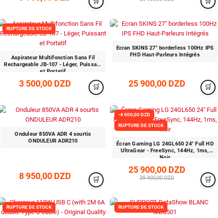
RUPTURE DE STOCK
Ecran SKINS 27" borderless 100Hz IPS
FHD Haut-Parleurs Intégrés
Aspirateur Multifonction Sans Fil
Rechargeable JB-107 - Léger, Puissant
et Portatif
3 500,00 DZD
25 900,00 DZD
-4 000,00 DZD
RUPTURE DE STOCK
Onduleur 850VA ADR 4 sourtis
ONDULEUR ADR210
Écran Gaming LG 24GL650 24" Full HD
UltraGear - FreeSync, 144Hz, 1ms,
Noir
25 900,00 DZD
8 950,00 DZD
29 900,00 DZD
RUPTURE DE STOCK
RUPTURE DE STOCK