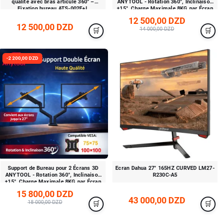
qualité avec bras articulé 360° –
ANYTOOL - Rotation 360°, Inclinaison
Fixation bureau ATS-002E+L
±15°, Charge Maximale 8KG par Écran
ATS-001-3D
12 500,00 DZD
12 500,00 DZD
14 000,00 DZD
-2 200,00 DZD
Support de Bureau pour 2 Écrans 3D
Ecran Dahua 27" 165HZ CURVED LM27-
ANYTOOL - Rotation 360°, Inclinaison
R230C-A5
±15°, Charge Maximale 8KG par Écran
ATS-002-3D
15 800,00 DZD
43 000,00 DZD
18 000,00 DZD