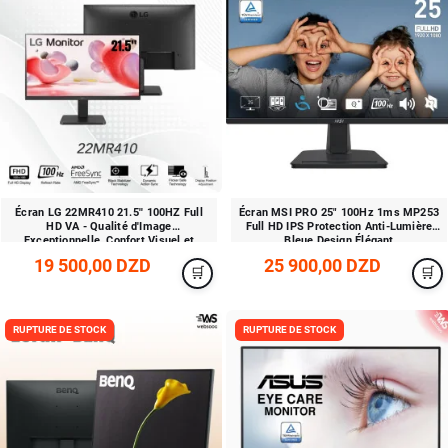
Écran LG 22MR410 21.5'' 100HZ Full
Écran MSI PRO 25" 100Hz 1ms MP253
HD VA - Qualité d'Image
Full HD IPS Protection Anti-Lumière
Exceptionnelle, Confort Visuel et
Bleue Design Élégant
Connectivité Polyvalente
19 500,00 DZD
25 900,00 DZD
RUPTURE DE STOCK
RUPTURE DE STOCK