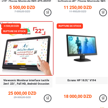
±15°, Charge Maximale 8KG ATS-0001E
Inclinaison 40°, Charge Maximale 9KG
S1003-2
5 500,00 DZD
11 250,00 DZD
7 000,00 DZD
11 950,00 DZD
-4 500,00 DZD
RUPTURE DE STOCK
RUPTURE DE STOCK
Viewsonic Moniteur interface tactile
Ecrans HP 18.5\" V194
2en1 22\", Full HD, Android Occasion
25 000,00 DZD
18 000,00 DZD
29 500,00 DZD