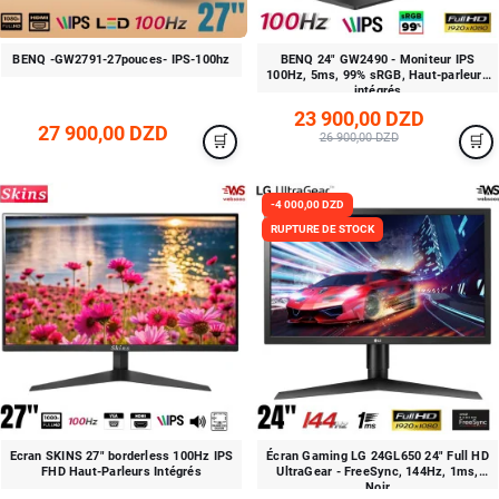
BENQ -GW2791-27pouces- IPS-100hz
BENQ 24″ GW2490 - Moniteur IPS
100Hz, 5ms, 99% sRGB, Haut-parleurs
intégrés
23 900,00 DZD
27 900,00 DZD
26 900,00 DZD
-4 000,00 DZD
RUPTURE DE STOCK
Ecran SKINS 27" borderless 100Hz IPS
Écran Gaming LG 24GL650 24" Full HD
FHD Haut-Parleurs Intégrés
UltraGear - FreeSync, 144Hz, 1ms,
Noir