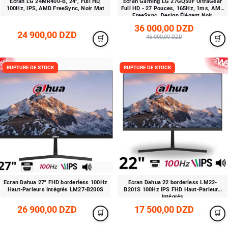
Écran LG 24MR400-B, 24", Full HD,
Écran Gaming LG 27GQ50F UltraGear
100Hz, IPS, AMD FreeSync, Noir Mat
Full HD - 27 Pouces, 165Hz, 1ms, AMD
FreeSync, Design Élégant Noir
36 000,00 DZD
24 900,00 DZD
45 000,00 DZD
RUPTURE DE STOCK
RUPTURE DE STOCK
Ecran Dahua 27″ FHD borderless 100Hz
Ecran Dahua 22 borderless LM22-
Haut-Parleurs Intégrés LM27-B200S
B201S 100Hz IPS FHD Haut-Parleurs
Intégrés
26 900,00 DZD
17 500,00 DZD