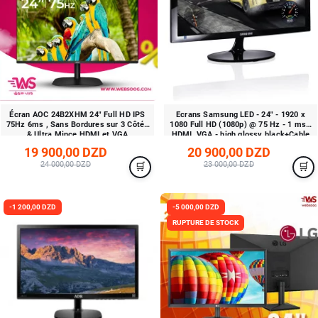
Écran AOC 24B2XHM 24" Full HD IPS
Ecrans Samsung LED - 24" - 1920 x
75Hz 6ms , Sans Bordures sur 3 Côtés
1080 Full HD (1080p) @ 75 Hz - 1 ms -
& Ultra Mince HDMI et VGA
HDMI, VGA - high glossy black+Cable
HDMI -Ref-SD332-
19 900,00 DZD
20 900,00 DZD
24 000,00 DZD
23 000,00 DZD
-1 200,00 DZD
-5 000,00 DZD
RUPTURE DE STOCK