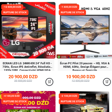
-12 600,00 DZD
-1 600,00 DZD
RUPTURE DE STOCK
RUPTURE DE STOCK
ECRAN LED LG 24MK430 24" Full HD -
Écran PC Pilot 20 pouces – HD, VGA &
75Hz, Écran IPS Antireflet, Résolution
HDMI, 60Hz, Design Élégant pour
1920x1080, Connectivité HDMI/VGA
Bureau et Domicile
20 900,00 DZD
10 900,00 DZD
33 500,00 DZD
12 500,00 DZD
-4 100,00 DZD
-2 100,00 DZD
RUPTURE DE STOCK
RUPTURE DE STOCK