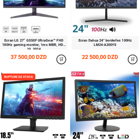
Ecran LG 27” GS50F UltraGear™ FHD
Ecran Dahua 24" borderles 100Hz
180Hz gaming monitor, 1ms MBR, HDR
LM24-A200YS
10, 2024
37 500,00 DZD
22 500,00 DZD
RUPTURE DE STOCK