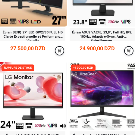
Écran BENQ 27" LED GW2780 FULL HD
Écran ASUS VA24E, 23,8", Full HD, IPS,
Clarté Exceptionnelle et Performance
100Hz, Adaptive-Sync, Anti-
Visuelle
Scintillement.
27 500,00 DZD
24 900,00 DZD
RUPTURE DE STOCK
-9 000,00 DZD