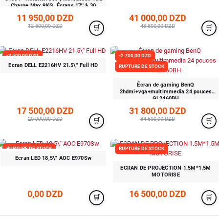
Charge Max 9KG, Écrans 17'' à 30
11 950,00 DZD
41 000,00 DZD
12 500,00 DZD
43 800,00 DZD
-2 500,00 DZD
-2 700,00 DZD
Ecran DELL E2216HV 21.5\" Full HD
RUPTURE DE STOCK
RUPTURE DE STOCK
Écran de gaming BenQ
2hdmi+vga+multimmedia 24 pouces
GL2460BH
17 500,00 DZD
31 800,00 DZD
20 000,00 DZD
34 500,00 DZD
RUPTURE DE STOCK
RUPTURE DE STOCK
Ecran LED 18,5\" AOC E970Sw
ECRAN DE PROJECTION 1.5M*1.5M
MOTORISE
0,00 DZD
16 500,00 DZD