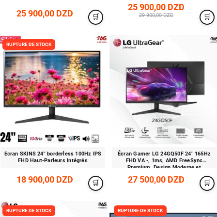
25 900,00 DZD
25 900,00 DZD
29 900,00 DZD
RUPTURE DE STOCK
Ecran SKINS 24" borderless 100Hz IPS
Écran Gamer LG 24GQ50F 24" 165Hz
FHD Haut-Parleurs Intégrés
FHD VA -, 1ms, AMD FreeSync
Premium, Design Moderne et
Performances Immersives
18 900,00 DZD
27 500,00 DZD
RUPTURE DE STOCK
RUPTURE DE STOCK