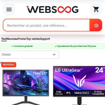
search
shopping_cart
menu
search
Tout
Nouveau
Promo
Top ventes
Support
check
check
Livraison gratuite
Ajustement du prix dans les 30 jours
Choisir
NOUVEAU