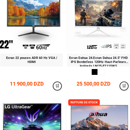
Ecran 22 pouces ADR 60 Hz VGA /
Ecran Dahua 24.Ecran Dahua 24.5″ FHD
HDMI
IPS Borderless 120Hz Haut-Parleurs
Intégrés LM25-E211SW5
11 900,00 DZD
25 500,00 DZD
RUPTURE DE STOCK