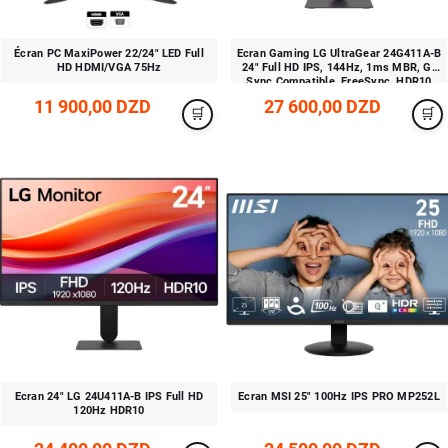
Écran PC MaxiPower 22/24" LED Full
Ecran Gaming LG UltraGear 24G411A-B
HD HDMI/VGA 75Hz
24" Full HD IPS, 144Hz, 1ms MBR, G-
Sync Compatible, FreeSync, HDR10
11 900,00 DZD
27 600,00 DZD
Ecran 24" LG 24U411A-B IPS Full HD
Ecran MSI 25" 100Hz IPS PRO MP252L
120Hz HDR10