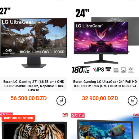
Ecran LG Gaming 27" (68,58 cm) QHD
Ecran Gaming LG UltraGear 24” Full HD
1000R Courbe 180 Hz, Reponse 1 ms,
IPS 180Hz 1ms (GtG) HDR10 GS60F24
HDR10
56 500,00 DZD
32 900,00 DZD
RUPTURE DE STOCK