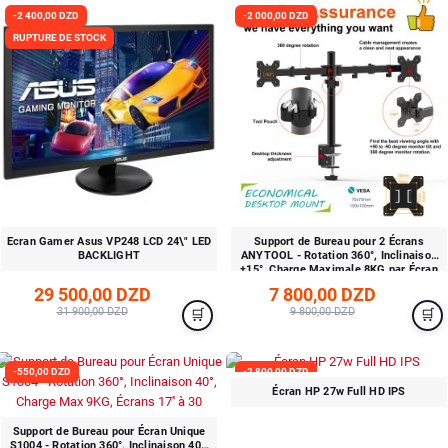
-2 400,00 DZD
-2 000,00 DZD
RUPTURE DE STOCK
Ecran Gamer Asus VP248 LCD 24\" LED
Support de Bureau pour 2 Écrans
BACKLIGHT
ANYTOOL - Rotation 360°, Inclinaison
±15°, Charge Maximale 8KG par Écran
ATS-0002E
29 500,00 DZD
7 800,00 DZD
31 900,00 DZD
9 800,00 DZD
-550,00 DZD
-2 800,00 DZD
Écran HP 27w Full HD IPS
RUPTURE DE STOCK
Support de Bureau pour Écran Unique
S1004 - Rotation 360°, Inclinaison 40°,