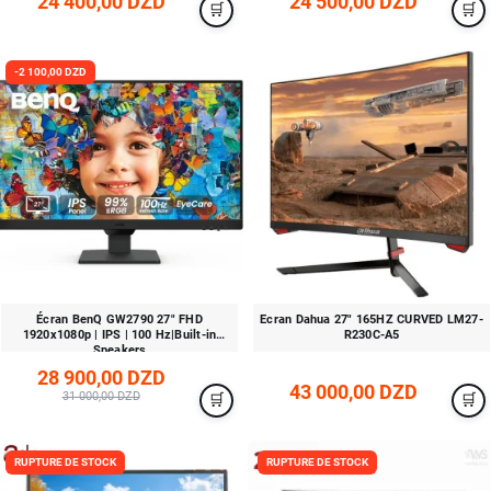
24 400,00 DZD
24 500,00 DZD
-2 100,00 DZD
Écran BenQ GW2790 27" FHD
Ecran Dahua 27" 165HZ CURVED LM27-
1920x1080p | IPS | 100 Hz|Built-in
R230C-A5
Speakers
28 900,00 DZD
43 000,00 DZD
31 000,00 DZD
RUPTURE DE STOCK
RUPTURE DE STOCK