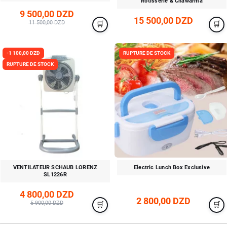
Rôtisserie & Chawarma
9 500,00 DZD
15 500,00 DZD
11 500,00 DZD
-1 100,00 DZD
RUPTURE DE STOCK
RUPTURE DE STOCK
VENTILATEUR SCHAUB LORENZ
Electric Lunch Box Exclusive
SL1226R
4 800,00 DZD
2 800,00 DZD
5 900,00 DZD