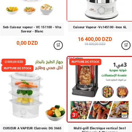
Seb Cuiseur vapeur - VC 151100 - Vita
Cuiseur Vapeur -Vc145100 -Inox 6L
Saveur - Blanc
16 400,00 DZD
0,00 DZD
19 500,00 DZD
-2 000,00 DZD
RUPTURE DE STOCK
RUPTURE DE STOCK
CUISEUR A VAPEUR Clatronic DG 3665
Multi-grill Electrique vertical 3en1