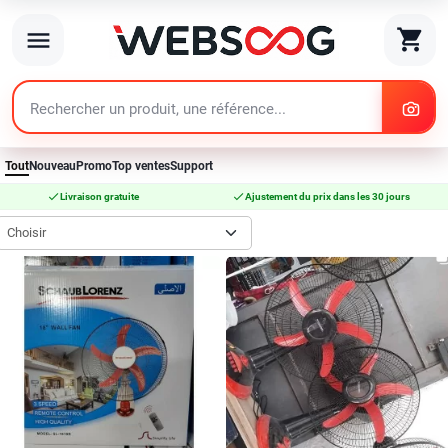
search
shopping_cart
menu
search
Tout
Nouveau
Promo
Top ventes
Support
check
check
Livraison gratuite
Ajustement du prix dans les 30 jours
Choisir