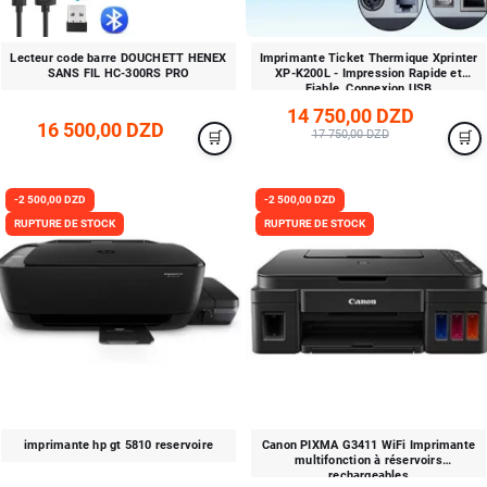
Lecteur code barre DOUCHETT HENEX
Imprimante Ticket Thermique Xprinter
SANS FIL HC-300RS PRO
XP-K200L - Impression Rapide et
Fiable, Connexion USB
14 750,00 DZD
16 500,00 DZD
17 750,00 DZD
-2 500,00 DZD
-2 500,00 DZD
RUPTURE DE STOCK
RUPTURE DE STOCK
imprimante hp gt 5810 reservoire
Canon PIXMA G3411 WiFi Imprimante
multifonction à réservoirs
rechargeables