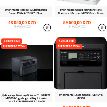
Imprimante couleur Multifonction
Imprimante Canon Multifonctions
Canon PIXMA TS5051 Blanc
Couleurs I-Sensys Mf633Cdw - Blanc
48 050,00 DZD
59 500,00 DZD
49 000,00 DZD
61 000,00 DZD
-34 800,00 DZD
-1 700,00 DZD
RUPTURE DE STOCK
RUPTURE DE STOCK
طابعة كانون حديثة مع من طراز \"I-Sensys
Imprimante Laser Canon i-SENSYS
Mf3010\" متعددة الوظائف مع ماسح
MF231
الضوئي \"IMPRIMANTE CANON
MULTIFONCTION LASER\"