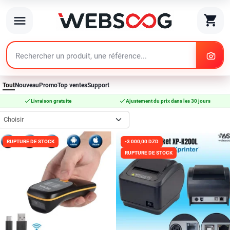
search
shopping_cart
menu
search
Tout
Nouveau
Promo
Top ventes
Support
check
check
Livraison gratuite
Ajustement du prix dans les 30 jours
Choisir
RUPTURE DE STOCK
-3 000,00 DZD
RUPTURE DE STOCK