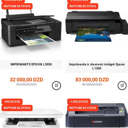
RUPTURE DE STOCK
RUPTURE DE STOCK
IMPRIMANTE EPSON L3050
Imprimante à réservoir intégré Epson
L1300
32 000,00 DZD
83 000,00 DZD
35 000,00 DZD
86 000,00 DZD
-400,00 DZD
-1 000,00 DZD
RUPTURE DE STOCK
RUPTURE DE STOCK