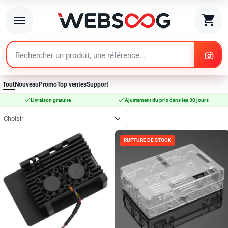
search
shopping_cart
menu
search
Tout
Nouveau
Promo
Top ventes
Support
check
check
Livraison gratuite
Ajustement du prix dans les 30 jours
Choisir
RUPTURE DE STOCK