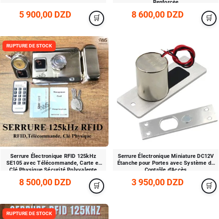
Renforcée
5 900,00 DZD
8 600,00 DZD
RUPTURE DE STOCK
Serrure Électronique RFID 125kHz
Serrure Électronique Miniature DC12V
SE105 avec Télécommande, Carte et
Étanche pour Portes avec Système de
Clé Physique Sécurité Polyvalente
Contrôle d'Accès
8 500,00 DZD
3 950,00 DZD
RUPTURE DE STOCK