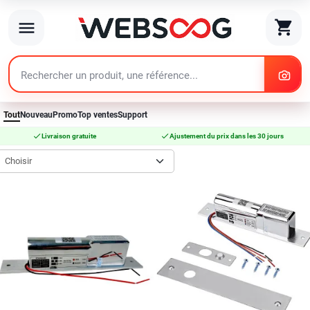
search
shopping_cart
menu
search
Tout
Nouveau
Promo
Top ventes
Support
check
check
Livraison gratuite
Ajustement du prix dans les 30 jours
Choisir