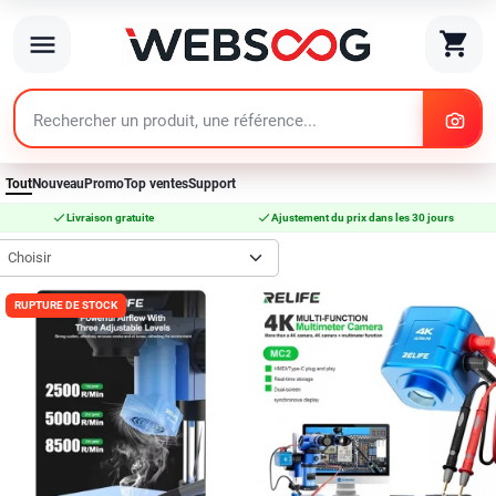
search
shopping_cart
menu
search
Tout
Nouveau
Promo
Top ventes
Support
check
check
Livraison gratuite
Ajustement du prix dans les 30 jours
Choisir
RUPTURE DE STOCK