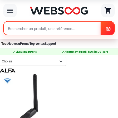
search
shopping_cart
menu
search
Tout
Nouveau
Promo
Top ventes
Support
check
check
Livraison gratuite
Ajustement du prix dans les 30 jours
Choisir