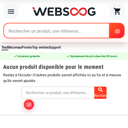
search
shopping_cart
menu
search
Tout
Nouveau
Promo
Top ventes
Support
check
check
Livraison gratuite
Ajustement du prix dans les 30 jours
Aucun produit disponible pour le moment
Restez à l'écoute ! D'autres produits seront affichés ici au fur et à mesure
qu'ils seront ajoutés.
search
Rechercher