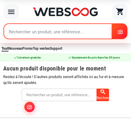
search
shopping_cart
menu
search
Tout
Nouveau
Promo
Top ventes
Support
check
check
Livraison gratuite
Ajustement du prix dans les 30 jours
Aucun produit disponible pour le moment
Restez à l'écoute ! D'autres produits seront affichés ici au fur et à mesure
qu'ils seront ajoutés.
search
Rechercher