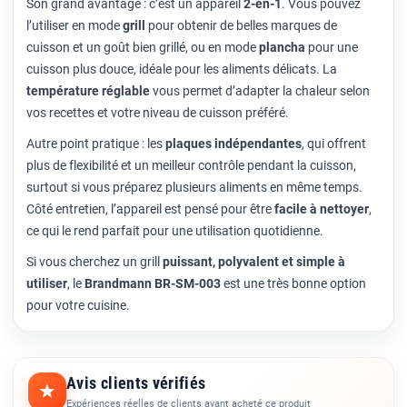
Son grand avantage : c’est un appareil
2-en-1
. Vous pouvez
l’utiliser en mode
grill
pour obtenir de belles marques de
cuisson et un goût bien grillé, ou en mode
plancha
pour une
cuisson plus douce, idéale pour les aliments délicats. La
température réglable
vous permet d’adapter la chaleur selon
vos recettes et votre niveau de cuisson préféré.
Autre point pratique : les
plaques indépendantes
, qui offrent
plus de flexibilité et un meilleur contrôle pendant la cuisson,
surtout si vous préparez plusieurs aliments en même temps.
Côté entretien, l’appareil est pensé pour être
facile à nettoyer
,
ce qui le rend parfait pour une utilisation quotidienne.
Si vous cherchez un grill
puissant, polyvalent et simple à
utiliser
, le
Brandmann BR-SM-003
est une très bonne option
pour votre cuisine.
Avis clients vérifiés
★
Expériences réelles de clients ayant acheté ce produit