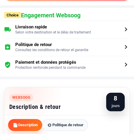
Engagement Websoog
Choice
Livraison rapide
chevron_right
local_shipping
Selon votre destination et le délai de traitement
Politique de retour
chevron_right
assignment_return
Consultez les conditions de retour et garantie
Paiement et données protégés
chevron_right
verified_user
Protection renforcée pendant la commande
8
WEBSOOG
Description & retour
jours
Description
Politique de retour