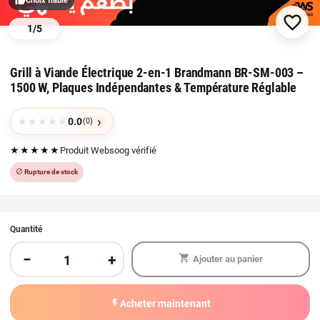
thumb_up
Choix fiable
favorite_border
1
/
5
Grill à Viande Électrique 2-en-1 Brandmann BR-SM-003 –
1500 W, Plaques Indépendantes & Température Réglable
›
★
★
★
★
★
0.0
(0)
★★★★★
Produit Websoog vérifié
block
Rupture de stock
Quantité
−
+
shopping_cart
Ajouter au panier
flash_on
Acheter maintenant