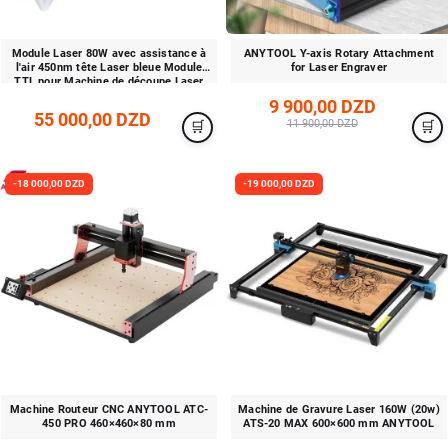
Module Laser 80W avec assistance à
ANYTOOL Y-axis Rotary Attachment
l'air 450nm tête Laser bleue Module
for Laser Engraver
TTL pour Machine de découpe Laser
CNC
9 900,00 DZD
55 000,00 DZD
11 900,00 DZD
-18 000,00 DZD
-19 000,00 DZD
Machine Routeur CNC ANYTOOL ATC-
Machine de Gravure Laser 160W (20w)
450 PRO 460×460×80 mm
ATS-20 MAX 600×600 mm ANYTOOL