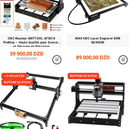
CNC Routeur ANYTOOL AT3018
4040 CNC Laser Engraver 80W
ProMax – Haute Qualité pour Gravure
40/40CM
et Découpe de Précision
39 900,00 DZD
89 000,00 DZD
55 000,00 DZD
-13 000,00 DZD
RUPTURE DE STOCK
RUPTURE DE STOCK