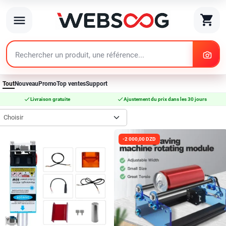
search
shopping_cart
menu
search
Tout
Nouveau
Promo
Top ventes
Support
check
check
Livraison gratuite
Ajustement du prix dans les 30 jours
Choisir
-2 000,00 DZD