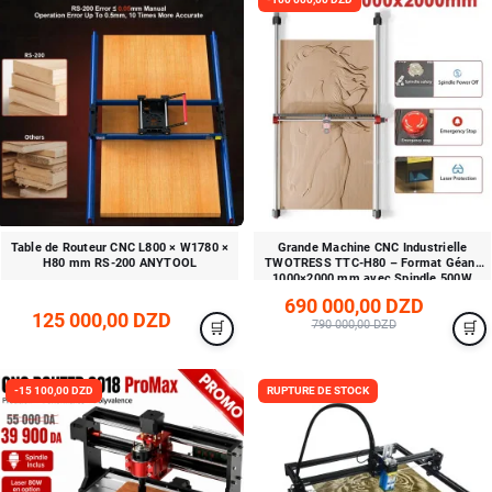
Table de Routeur CNC L800 × W1780 ×
Grande Machine CNC Industrielle
H80 mm RS-200 ANYTOOL
TWOTRESS TTC-H80 – Format Géant
1000×2000 mm avec Spindle 500W
Haute Précision
690 000,00 DZD
125 000,00 DZD
790 000,00 DZD
-15 100,00 DZD
RUPTURE DE STOCK