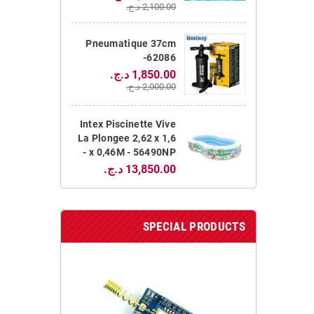
2,100.00 د.ج.‏
Pneumatique 37cm
-62086
1,850.00 د.ج.‏
2,000.00 د.ج.‏
Intex Piscinette Vive
La Plongee 2,62 x 1,6
x 0,46M - 56490NP -
13,850.00 د.ج.‏
SPECIAL PRODUCTS