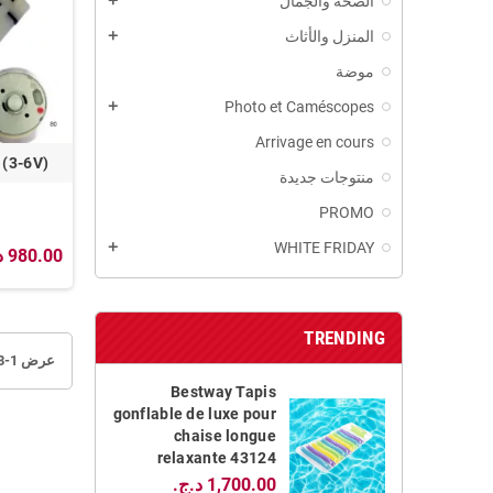
الصحة والجمال
add
المنزل والأثاث
add
موضة
Photo et Caméscopes
add
Arrivage en cours
 (3-6V)
منتوجات جديدة
PROMO
WHITE FRIDAY
add
980.00 د.ج.‏
TRENDING
عرض 1-3 من 3 منتجات
Bestway Tapis
gonflable de luxe pour
chaise longue
relaxante 43124
1,700.00 د.ج.‏