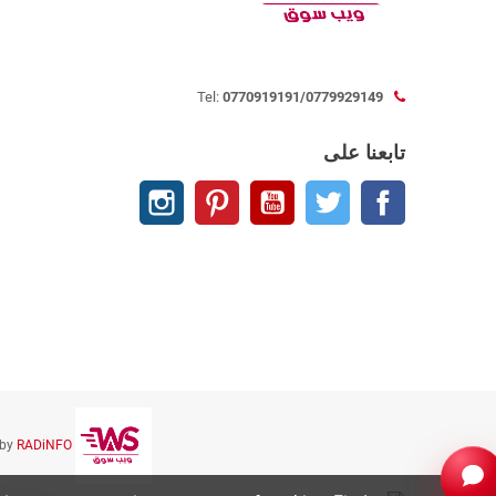
Tel:
0770919191/0779929149
تابعنا على
الفيسبوك
تويتر
يوتيوب
بنترست
انستغرام
 by
RADiNFO
Copyright © 2023 websoog