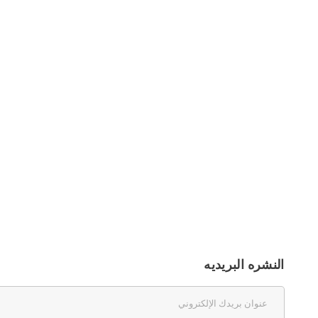
ss GSM
0.56 inch Red 4 Digit 7 Segment LED
Imprimante Multifo
at open
Display CC
Brother MFC
ler 51
100.00 د.ج.‏
32,200.00 د.ج.‏
225.00 د.ج.‏
0.00
النشره البريديه