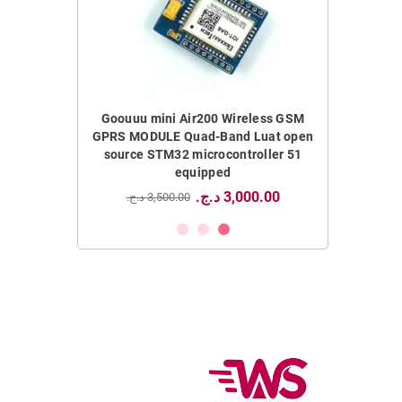
nction laser
Goouuu mini Air200 Wireless GSM
0.56 inch Red 4
-1910W
GPRS MODULE Quad-Band Luat open
D
source STM32 microcontroller 51
31,000.00 د.ج.‏
2 د.ج.‏
equipped
3,000.00 د.ج.‏
3,500.00 د.ج.‏