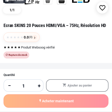
thumb_up
Choix fiable
favorite_border
1
/
1
Ecran SKINS 20 Pouces HDMI/VGA – 75Hz, Résolution HD
›
★
★
★
★
★
0.0
(0)
★★★★★
Produit Websoog vérifié
block
Rupture de stock
Quantité
−
+
shopping_cart
Ajouter au panier
flash_on
Acheter maintenant