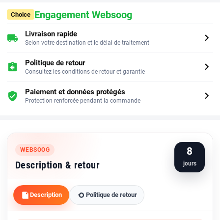
Engagement Websoog
Choice
Livraison rapide
chevron_right
local_shipping
Selon votre destination et le délai de traitement
Politique de retour
chevron_right
assignment_return
Consultez les conditions de retour et garantie
Paiement et données protégés
chevron_right
verified_user
Protection renforcée pendant la commande
8
WEBSOOG
Description & retour
jours
Description
Politique de retour