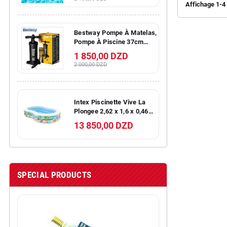
Affichage 1-4 
Bestway Pompe À Matelas,
Pompe À Piscine 37cm
-62086 - Noir
1 850,00 DZD
2 000,00 DZD
Intex Piscinette Vive La
Plongee 2,62 x 1,6 x 0,46M -
56490NP -
13 850,00 DZD
SPECIAL PRODUCTS