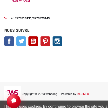
Tel:
0770919191/0779929149
NOUS SUIVRE
Facebook
Twitter
YouTube
Pinterest
Instagram
Copyright © 2023 websoog
| Powered by
RADiNFO
This site uses cookies. By continuing to browse the site you a