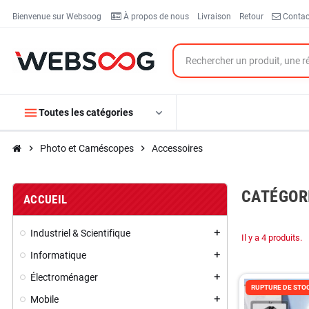
Bienvenue sur Websoog
À propos de nous
Livraison
Retour
Contac
menu
expand_more
Toutes les catégories
chevron_right
Photo et Caméscopes
chevron_right
Accessoires
CATÉGORI
ACCUEIL
Industriel & Scientifique
add
Il y a 4 produits.
Informatique
add
Électroménager
add
RUPTURE DE STO
Mobile
add