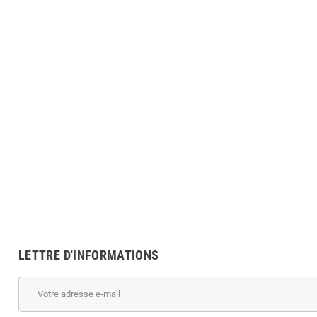
tion laser Brother MFC-
0.56 inch Red 4 Digit 7 Segment LED Display
910W
CC
MO
DZD
100,00 DZD
32 200,00 DZD
225,00 DZD
LETTRE D'INFORMATIONS