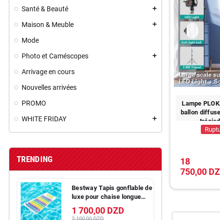
Santé & Beauté
add
Maison & Meuble
add
Mode
Photo et Caméscopes
add
Arrivage en cours
Nouvelles arrivées
PROMO
Lampe PLOK
ballon diffus
WHITE FRIDAY
add
trépied
Ruptu
TRENDING
18
750,00 D
Bestway Tapis gonflable de
luxe pour chaise longue
relaxante 43124
1 700,00 DZD
2 100,00 DZD