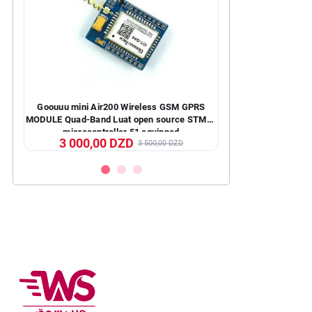
play
Goouuu mini Air200 Wireless GSM GPRS
Imprimante Multifonc
MODULE Quad-Band Luat open source STM32
1
microcontroller 51 equipped
3 000,00 DZD
31 000,00 
3 500,00 DZD