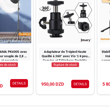
AMA PK400S avec
Adaptateur de Trépied Haute
Stabi
eur souple de 2,8 m,
Qualité à 360° avec Vis 1/4 pour
Hoh
 et parapluie
Caméra et Téléphone Portable,
comme
re de stock
Rupture de stock
Mini Tête Sphérique JMARY BH-
01/BH-02
DETAILS
950,00 DZD
5 8
DETAILS
ZD