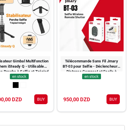
lisateur Gimbal Multifonction
Télécommande Sans Fil Jmary
em iSteady Q - Utilisable
BT-03 pour Selfie - Déclencheur à
 Perche à Selfie et Trépied
Distance Compact et Facile à
en stock
en stock
Utiliser.
00,00 DZD
950,00 DZD
BUY
BUY