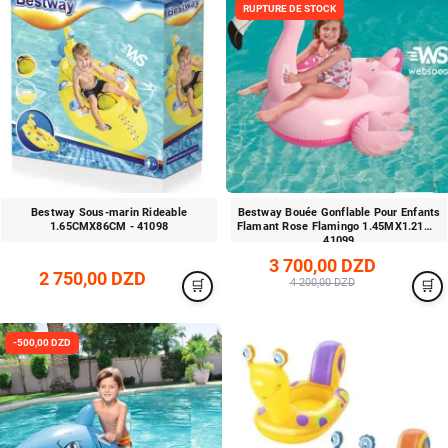
RUPTURE DE STOCK
Bestway Sous-marin Rideable
Bestway Bouée Gonflable Pour Enfants
1.65CMX86CM - 41098
Flamant Rose Flamingo 1.45MX1.21M -
41099
3 700,00 DZD
2 750,00 DZD
4 200,00 DZD
-500,00 DZD