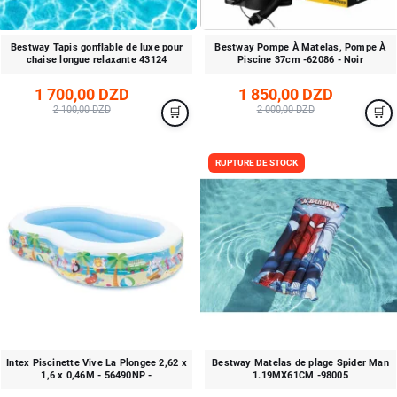
Bestway Tapis gonflable de luxe pour
Bestway Pompe À Matelas, Pompe À
chaise longue relaxante 43124
Piscine 37cm -62086 - Noir
1 700,00 DZD
1 850,00 DZD
2 100,00 DZD
2 000,00 DZD
RUPTURE DE STOCK
Intex Piscinette Vive La Plongee 2,62 x
Bestway Matelas de plage Spider Man
1,6 x 0,46M - 56490NP -
1.19MX61CM -98005