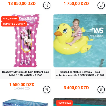
13 850,00 DZD
1 750,00 DZD
-350,00 DZD
RUPTURE DE STOCK
Bestway Matelas de bain flottant pour
Canard gonflable Bestway - pour
bébé 1.19MX61CM - 91065
enfants - modèle 1.35MX91CM - 41102
1 650,00 DZD
3 400,00 DZD
2 000,00 DZD
-500,00 DZD