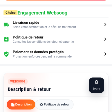
Engagement Websoog
Choice
Livraison rapide
chevron_right
local_shipping
Selon votre destination et le délai de traitement
Politique de retour
chevron_right
assignment_return
Consultez les conditions de retour et garantie
Paiement et données protégés
chevron_right
verified_user
Protection renforcée pendant la commande
8
WEBSOOG
Description & retour
jours
Description
Politique de retour