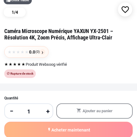
thumb_up
Choix fiable
favorite_border
1
/
4
Caméra Microscope Numérique YAXUN YX-2501 –
Résolution 4K, Zoom Précis, Affichage Ultra-Clair
›
★
★
★
★
★
0.0
(0)
★★★★★
Produit Websoog vérifié
block
Rupture de stock
Quantité
−
+
shopping_cart
Ajouter au panier
flash_on
Acheter maintenant