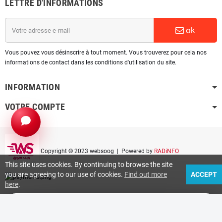
LETTRE D'INFORMATIONS
ok
Vous pouvez vous désinscrire à tout moment. Vous trouverez pour cela nos
informations de contact dans les conditions d'utilisation du site.
INFORMATION
VOTRE COMPTE
Copyright © 2023 websoog
| Powered by
RADiNFO
This site uses cookies. By continuing to browse the site
you are agreeing to our use of cookies.
Find out more
ACCEPT
here
.
phone
UNE OFFRE POUR VOUS
chat_bubble_outline